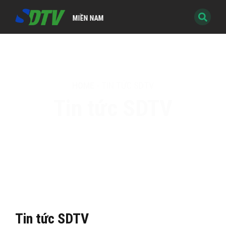
H KỸ THUẬT SỐ MIỀN NAM
HOME
-
TIN TỨC SDTV
Tin tức SDTV
Tin tức SDTV