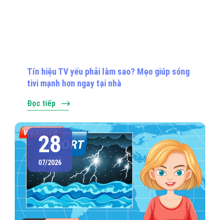
Tín hiệu TV yếu phải làm sao? Mẹo giúp sóng
tivi mạnh hơn ngay tại nhà
Đọc tiếp
28
07/2026