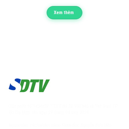
Xem thêm
Giấy phép số 1434/GP-TTĐT do Sở Văn hóa và Thể thao TP.
Hồ Chí Minh cấp ngày 29 tháng 04 năm 2025
Người chịu trách nhiệm chính: Giám đốc Nguyễn Đức Hòa