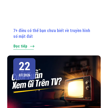
7+ điều có thể bạn chưa biết về truyền hình
số mặt đất
Đọc tiếp
22
07/2026