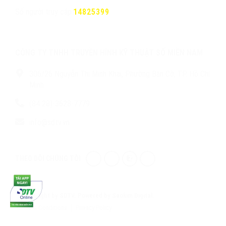
Số người truy cập:
14825399
CÔNG TY TNHH TRUYỀN HÌNH KỸ THUẬT SỐ MIỀN NAM
306/26 Nguyễn Thị Minh Khai, Phường Bàn Cờ, TP. Hồ Chí
Minh
(84 28)-3628-7779
info@sdtv.vn
THEO DÕI CHÚNG TÔI
© Copyright by SDTV. Powered by Saokim Digital.
Terms & Conditions
Privacy Policy