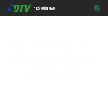
HÌNH KỸ THUẬT SỐ MIỀN NAM
HOME
-
MẸO HAY MỖI NGÀY SDTV
-
MẸO TREO ÁO
KHOÁC DÀI CỰC HAY
Mẹo treo áo khoác
dài cực hay