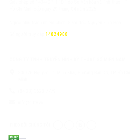
Giấy phép số 1434/GP-TTĐT do Sở Văn hóa và Thể thao TP.
Hồ Chí Minh cấp ngày 29 tháng 04 năm 2025
Người chịu trách nhiệm chính: Giám đốc Nguyễn Đức Hòa
Số người truy cập:
14824988
CÔNG TY TNHH TRUYỀN HÌNH KỸ THUẬT SỐ MIỀN NAM
306/26 Nguyễn Thị Minh Khai, Phường Bàn Cờ, TP. Hồ Chí
Minh
(84 28)-3628-7779
info@sdtv.vn
THEO DÕI CHÚNG TÔI