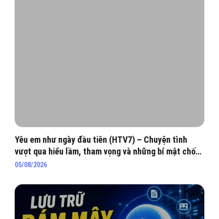
Yêu em như ngày đầu tiên (HTV7) – Chuyện tình
vượt qua hiểu lầm, tham vọng và những bí mật chốn
hào môn
05/08/2026