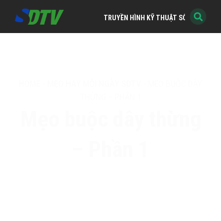
TRUYỀN HÌNH KỸ THUẬT SỐ MIỀN NAM
HOME
-
MẸO HAY MỖI NGÀY SDTV
-
MẸO BUỘC DÂY
THỪNG – PHẦN 1
Mẹo buộc dây thừng
– Phần 1