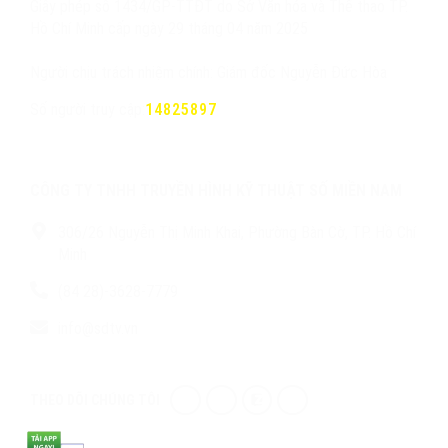
Giấy phép số 1434/GP-TTĐT do Sở Văn hóa và Thể thao TP.
Hồ Chí Minh cấp ngày 29 tháng 04 năm 2025
Người chịu trách nhiệm chính: Giám đốc Nguyễn Đức Hòa
Số người truy cập:
14825897
CÔNG TY TNHH TRUYỀN HÌNH KỸ THUẬT SỐ MIỀN NAM
306/26 Nguyễn Thị Minh Khai, Phường Bàn Cờ, TP. Hồ Chí
Minh
(84 28)-3628-7779
info@sdtv.vn
THEO DÕI CHÚNG TÔI