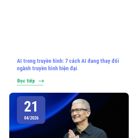
AI trong truyền hình: 7 cách AI đang thay đổi
ngành truyền hình hiện đại
Đọc tiếp
21
04/2026