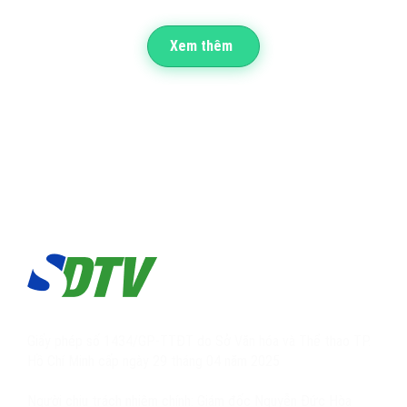
Xem thêm
Giấy phép số 1434/GP-TTĐT do Sở Văn hóa và Thể thao TP.
Hồ Chí Minh cấp ngày 29 tháng 04 năm 2025
Người chịu trách nhiệm chính: Giám đốc Nguyễn Đức Hòa