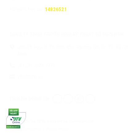
Số người truy cập:
14826521
CÔNG TY TNHH TRUYỀN HÌNH KỸ THUẬT SỐ MIỀN NAM
306/26 Nguyễn Thị Minh Khai, Phường Bàn Cờ, TP. Hồ Chí
Minh
(84 28)-3628-7779
info@sdtv.vn
THEO DÕI CHÚNG TÔI
© Copyright by SDTV. Powered by Saokim Digital.
Terms & Conditions
Privacy Policy