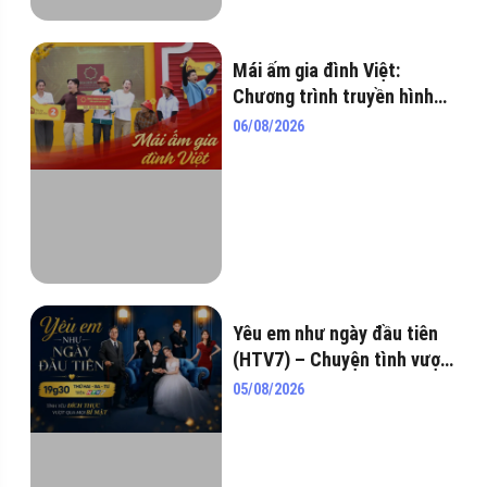
Mái ấm gia đình Việt:
Chương trình truyền hình
nhân văn lan tỏa yêu
06/08/2026
thương
Yêu em như ngày đầu tiên
(HTV7) – Chuyện tình vượt
qua hiểu lầm, tham vọng và
05/08/2026
những bí mật chốn hào môn