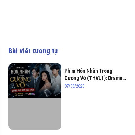
Bài viết tương tự
Phim Hôn Nhân Trong
Gương Vỡ (THVL1): Drama
hào môn cực cuốn khiến
07/08/2026
netizen “đứng ngồi không
yên”