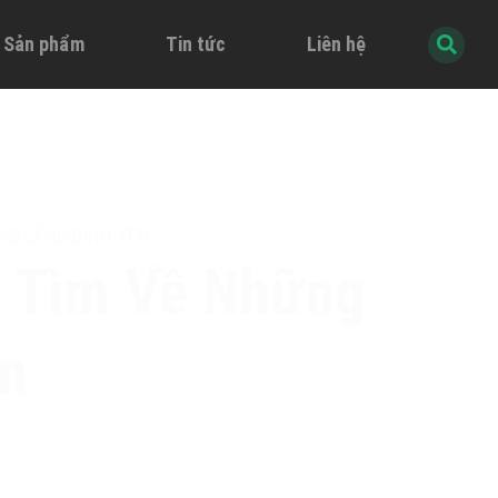
à Sản phẩm
Tin tức
Liên hệ
NG LẶNG BÌNH YÊN
i Tìm Về Những
n