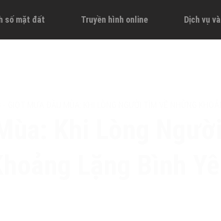
h số mặt đất
Truyền hình online
Dịch vụ v
G
-
GIỌT MƯA ĐẦU MÙA: KHI LÒNG NGƯỜI TÌM VỀ NHỮNG KHOẢ
Mùa: Khi Lòng Ngườ
Khoảng Lặng Bình Yê