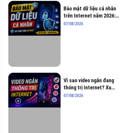
Bảo mật dữ liệu cá nhân
trên Internet năm 2026:
Tuyệt chiêu “lên đồ” bảo vệ
07/08/2026
bản thân mượt đét!
Vì sao video ngắn đang
thống trị Internet? Xu
hướng không thể bỏ qua
07/08/2026
năm 2026