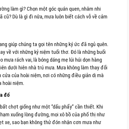
thường làm gì? Chọn một góc quán quen, nhâm nhi
ã cũ? Dù là gì đi nữa, mưa luôn biết cách vỗ về cảm
ang giúp chúng ta gọi tên những ký ức đã ngủ quên.
ay về với những kỷ niệm tuổi thơ. Đó là những buổi
 mưa rách vai, là bóng dáng mẹ lúi húi dọn hàng
tiên dưới hiên nhà trú mưa. Mưa không làm thay đổi
h cửa của hoài niệm, nơi có những điều giản dị mà
a hoài niệm.
ưa đổ
bất chợt giống như một “dấu phẩy” cần thiết. Khi
chạm xuống lòng đường, mọi xô bồ của phố thị như
kẹt xe, sao bạn không thử đón nhận cơn mưa như