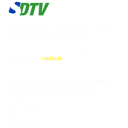
Giấy phép số 1434/GP-TTĐT do Sở Văn hóa và Thể thao TP.
Hồ Chí Minh cấp ngày 29 tháng 04 năm 2025
Người chịu trách nhiệm chính: Giám đốc Nguyễn Đức Hòa
Số người truy cập:
14825638
CÔNG TY TNHH TRUYỀN HÌNH KỸ THUẬT SỐ MIỀN NAM
306/26 Nguyễn Thị Minh Khai, Phường Bàn Cờ, TP. Hồ Chí
Minh
(84 28)-3628-7779
info@sdtv.vn