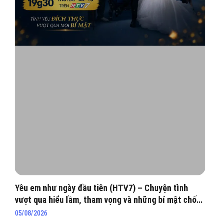
Yêu em như ngày đầu tiên (HTV7) – Chuyện tình
vượt qua hiểu lầm, tham vọng và những bí mật chốn
hào môn
05/08/2026