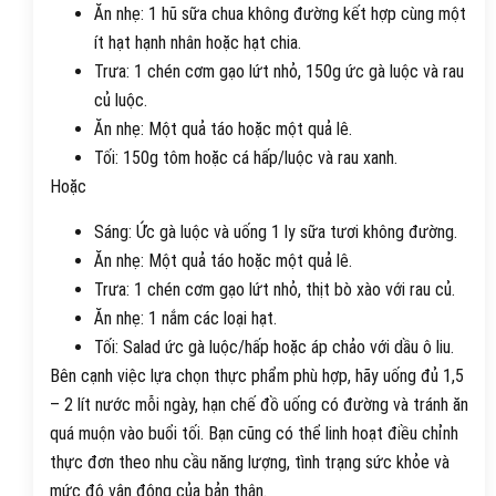
Ăn nhẹ: 1 hũ sữa chua không đường kết hợp cùng một
ít hạt hạnh nhân hoặc hạt chia.
Trưa: 1 chén cơm gạo lứt nhỏ, 150g ức gà luộc và rau
củ luộc.
Ăn nhẹ: Một quả táo hoặc một quả lê.
Tối: 150g tôm hoặc cá hấp/luộc và rau xanh.
Hoặc
Sáng: Ức gà luộc và uống 1 ly sữa tươi không đường.
Ăn nhẹ: Một quả táo hoặc một quả lê.
Trưa: 1 chén cơm gạo lứt nhỏ, thịt bò xào với rau củ.
Ăn nhẹ: 1 nắm các loại hạt.
Tối: Salad ức gà luộc/hấp hoặc áp chảo với dầu ô liu.
Bên cạnh việc lựa chọn thực phẩm phù hợp, hãy uống đủ 1,5
– 2 lít nước mỗi ngày, hạn chế đồ uống có đường và tránh ăn
quá muộn vào buổi tối. Bạn cũng có thể linh hoạt điều chỉnh
thực đơn theo nhu cầu năng lượng, tình trạng sức khỏe và
mức độ vận động của bản thân.