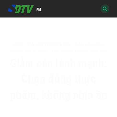
TRUYỀN HÌNH KỸ THUẬT S
HOME
-
TIN HOT TRONG NGÀY
-
GIẢM CÂN LÀNH
MẠNH: CHỌN ĐÚNG THỰC PHẨM, KHÔNG NHỊN ĂN
Giảm cân lành mạnh:
Chọn đúng thực
phẩm, không nhịn ăn