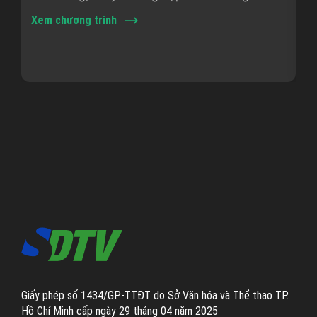
giải trí trong và ngoài nước
dẫ
Xem chương trình
Xe
nh
Giấy phép số 1434/GP-TTĐT do Sở Văn hóa và Thể thao TP.
Hồ Chí Minh cấp ngày 29 tháng 04 năm 2025