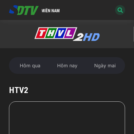
 HÌNH KỸ THUẬT SỐ MIỀN NAM
Hôm qua
Hôm nay
Ngày mai
HTV2