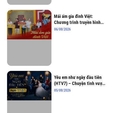
Mái ấm gia đình Việt:
Chương trình truyền hình
nhân văn lan tỏa yêu
06/08/2026
thương
Yêu em như ngày đầu tiên
(HTV7) – Chuyện tình vượt
qua hiểu lầm, tham vọng và
05/08/2026
những bí mật chốn hào môn