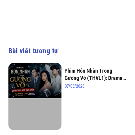
Bài viết tương tự
Phim Hôn Nhân Trong
Gương Vỡ (THVL1): Drama
hào môn cực cuốn khiến
07/08/2026
netizen “đứng ngồi không
yên”