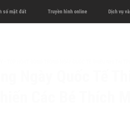
h số mặt đất
Truyền hình online
Dịch vụ v
ÀY
-
TOP HOẠT ĐỘNG TRONG NGÀY QUỐC TẾ THIẾU NHI TẠI TP.
ng Ngày Quốc Tế Th
hiến Các Bé Thích 