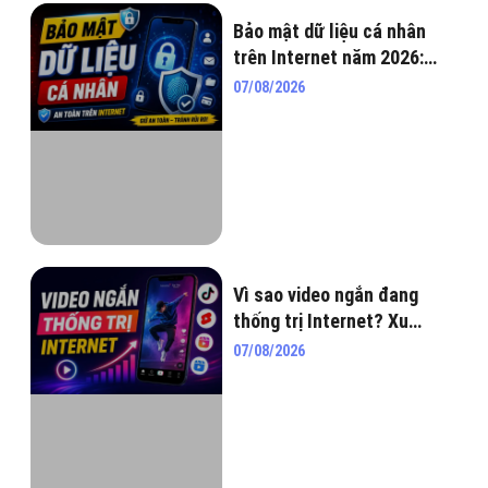
Bảo mật dữ liệu cá nhân
trên Internet năm 2026:
Tuyệt chiêu “lên đồ” bảo vệ
07/08/2026
bản thân mượt đét!
Vì sao video ngắn đang
thống trị Internet? Xu
hướng không thể bỏ qua
07/08/2026
năm 2026