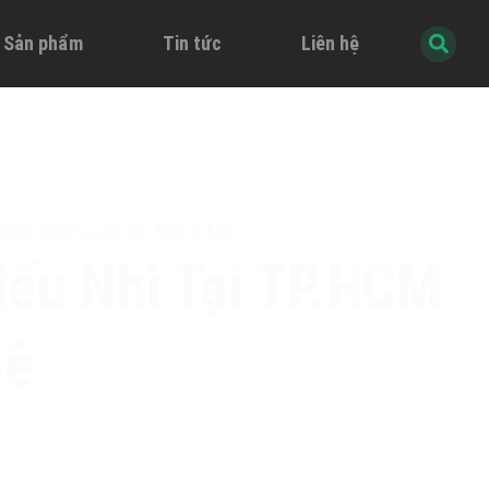
à Sản phẩm
Tin tức
Liên hệ
HCM KHIẾN CÁC BÉ THÍCH MÊ
iếu Nhi Tại TP.HCM
Mê