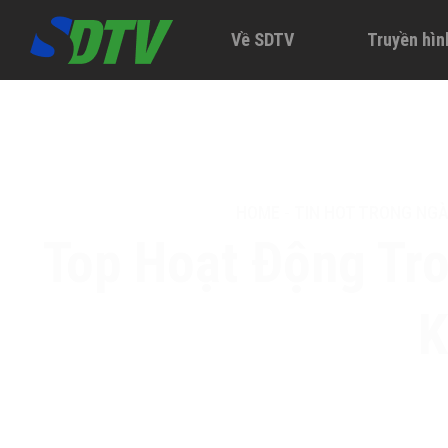
Về SDTV
Truyền hìn
HOME
-
TIN HOT TRONG NG
Top Hoạt Động Tro
K