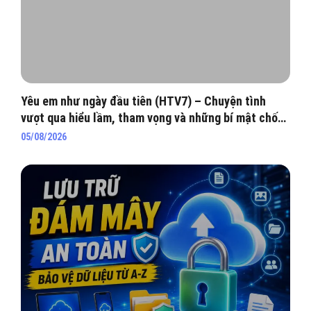
Yêu em như ngày đầu tiên (HTV7) – Chuyện tình
vượt qua hiểu lầm, tham vọng và những bí mật chốn
hào môn
05/08/2026