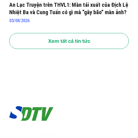
An Lạc Truyện trên THVL1: Màn tái xuất của Địch Lệ
Nhiệt Ba và Cung Tuấn có gì mà “gây bão” màn ảnh?
03/08/2026
Xem tất cả tin tức
Giấy phép số 1434/GP-TTĐT do Sở Văn hóa và Thể thao TP.