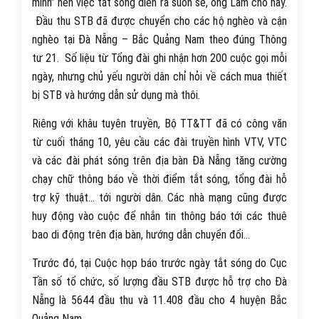
mình” nên việc tắt sóng diễn ra suôn sẻ, ông Lâm cho hay.
Đầu thu STB đã được chuyển cho các hộ nghèo và cận
nghèo tại Đà Nẵng – Bắc Quảng Nam theo đúng Thông
tư 21. Số liệu từ Tổng đài ghi nhận hơn 200 cuộc gọi mỗi
ngày, nhưng chủ yếu người dân chỉ hỏi về cách mua thiết
bị STB và hướng dẫn sử dụng mà thôi.
Riêng với khâu tuyên truyền, Bộ TT&TT đã có công văn
từ cuối tháng 10, yêu cầu các đài truyền hình VTV, VTC
và các đài phát sóng trên địa bàn Đà Nẵng tăng cường
chạy chữ thông báo về thời điểm tắt sóng, tổng đài hỗ
trợ kỹ thuật… tới người dân. Các nhà mạng cũng được
huy động vào cuộc để nhắn tin thông báo tới các thuê
bao di động trên địa bàn, hướng dẫn chuyển đổi…
Trước đó, tại Cuộc họp báo trước ngày tắt sóng do Cục
Tần số tổ chức, số lượng đầu STB được hỗ trợ cho Đà
Nẵng là 5644 đầu thu và 11.408 đầu cho 4 huyện Bắc
Quảng Nam.