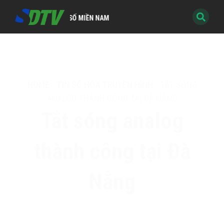
ÌNH KỸ THUẬT SỐ MIỀN NAM
HOME
-
TIN SỐ HÓA TRUYỀN HÌNH
-
TẮT SÓNG
ANALOG THÀNH CÔNG TẠI ĐÀ NẴNG
Tắt sóng analog
thành công tại Đà
Nẵng