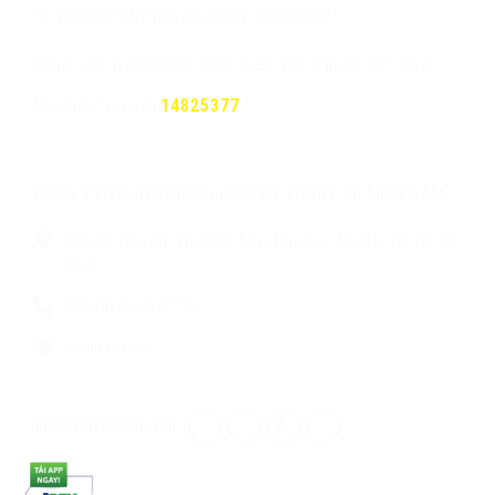
Hồ Chí Minh cấp ngày 29 tháng 04 năm 2025
Người chịu trách nhiệm chính: Giám đốc Nguyễn Đức Hòa
Số người truy cập:
14825377
CÔNG TY TNHH TRUYỀN HÌNH KỸ THUẬT SỐ MIỀN NAM
306/26 Nguyễn Thị Minh Khai, Phường Bàn Cờ, TP. Hồ Chí
Minh
(84 28)-3628-7779
info@sdtv.vn
THEO DÕI CHÚNG TÔI