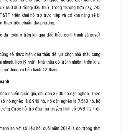
ộ x 600.000 đồng/đầu thu). Trong trường hợp này, 745
&TT triển khai hỗ trợ trực tiếp và có khả năng sẽ bị
o theo tiêu chuẩn địa phương.
theo dự toán ở trên khi qua đấu thầu cạnh tranh và quyết
ũng sẽ thực hiện đấu thầu để lựa chọn nhà thầu cung
i nhanh, hợp lý nhất. Nhà thầu có tránh nhiệm triển khai
ẫn sử dụng và bảo hành 12 tháng.
 mạnh
heo chuẩn quốc gia, chỉ còn 3.600 hộ cận nghèo. Theo
 số hộ nghèo là 6.946 hộ, hộ cận nghèo là 7.560 hộ, hộ
́i tượng được hỗ trợ đầu thu truyền hình số DVB-T2 trên
ạnh so với số liệu hồi cuối năm 2014 là do trong thời