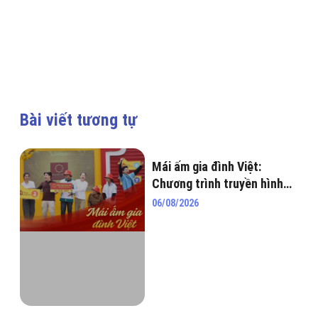
Bài viết tương tự
Mái ấm gia đình Việt:
Chương trình truyền hình
nhân văn lan tỏa yêu
06/08/2026
thương