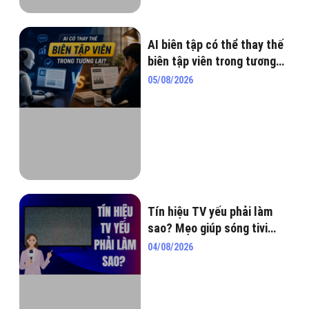
AI biên tập có thể thay thế
biên tập viên trong tương
lai? Góc nhìn mới nhất năm
05/08/2026
2026
Tín hiệu TV yếu phải làm
sao? Mẹo giúp sóng tivi
mạnh hơn ngay tại nhà
04/08/2026