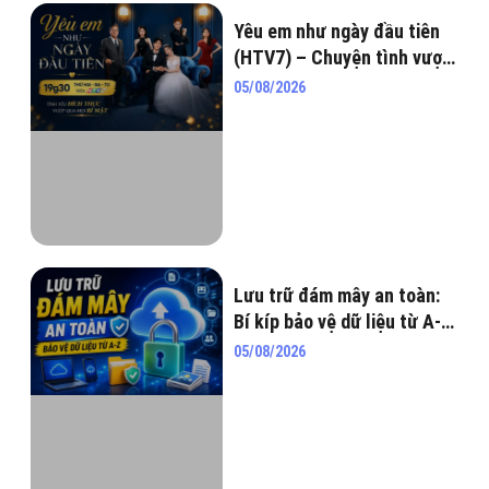
Yêu em như ngày đầu tiên
(HTV7) – Chuyện tình vượt
qua hiểu lầm, tham vọng và
05/08/2026
những bí mật chốn hào môn
Lưu trữ đám mây an toàn:
Bí kíp bảo vệ dữ liệu từ A-Z
năm 2026
05/08/2026