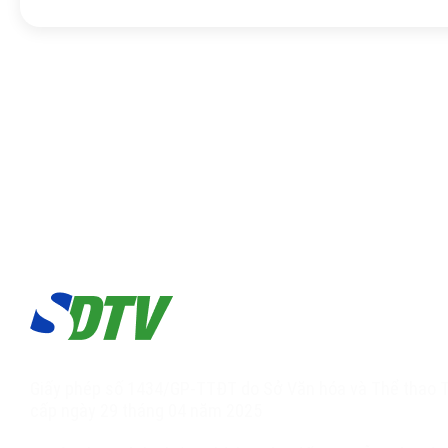
Giấy phép số 1434/GP-TTĐT do Sở Văn hóa và Thể thao T
cấp ngày 29 tháng 04 năm 2025