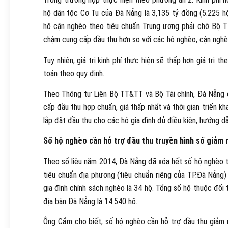
hộ dân tộc Cơ Tu của Đà Nẵng là 3,135 tỷ đồng (5.225 h
hộ cận nghèo theo tiêu chuẩn Trung ương phải chờ Bộ TT
chậm cung cấp đầu thu hơn so với các hộ nghèo, cận nghè
Tuy nhiên, giá trị kinh phí thực hiện sẽ thấp hơn giá trị 
toán theo quy định.
Theo Thông tư Liên Bộ TT&TT và Bộ Tài chính, Đà Nẵng c
cấp đầu thu hợp chuẩn, giá thấp nhất và thời gian triển kha
lắp đặt đầu thu cho các hộ gia đình đủ điều kiện, hướng d
Số hộ nghèo cần hỗ trợ đầu thu truyền hình số giảm
Theo số liệu năm 2014, Đà Nẵng đã xóa hết số hộ nghèo t
tiêu chuẩn địa phương (tiêu chuẩn riêng của TP.Đà Nẵng)
gia đình chính sách nghèo là 34 hộ. Tổng số hộ thuộc đô
địa bàn Đà Nẵng là 14.540 hộ.
Ông Cẩm cho biết, số hộ nghèo cần hỗ trợ đầu thu giảm m