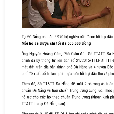
Tại Đà Nẵng chỉ còn 5.970 hộ nghèo cần được hỗ trợ đầu 
Mỗi hộ sẽ được chi tối đa 600.000 đồng
Ông Nguyễn Hoàng Cẩm, Phó Giám đốc Sở TT&TT Đà Nẵn
chính đã ký thông tư liên tịch số 21/2015/TTLT-BTTTT-B
mặt đất trên địa bàn thành phố Đà Nẵng và 4 huyện Bắ
phố đề xuất bố trí kinh phí thực hiện hỗ trợ đầu thu và ph
Theo đó, Sở TT&TT Đà Nẵng đề xuất 2 phương án triển k
chuẩn Đà Nẵng và tiêu chuẩn Trung ương cùng lúc. Theo
hỗ trợ cho các hộ theo chuẩn Trung ương (khoản kinh p
TT&TT trả lại Đà Nẵng sau).