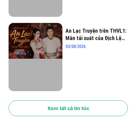
An Lạc Truyện trên THVL1:
Màn tái xuất của Địch Lệ
Nhiệt Ba và Cung Tuấn có
03/08/2026
gì mà “gây bão” màn ảnh?
Xem tất cả tin tức