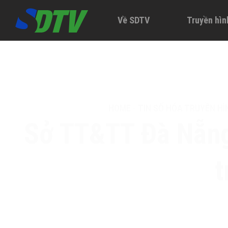
Về SDTV
Truyền hìn
HOME
-
TIN SỐ HÓA TRUYỀN HÌ
Sở TT&TT Đà Nẵng 
t