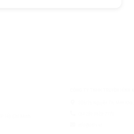
CÔNG TY TNHH TRUYỀN HÌNH 
306/26 Nguyễn Thị Minh Khai,
(84 28)-3628-7779
P. Hồ Chí Minh
info@sdtv.vn