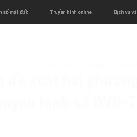
h số mặt đất
Truyền hình online
Dịch vụ v
NH
-
SỞ TT&TT ĐÀ NẴNG ĐỀ XUẤT HAI PHƯƠNG ÁN HỖ TRỢ Đ
đề xuất hai phương
ruyền hình số DVB-