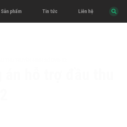
à Sản phẩm
Tin tức
Liên hệ
ẦU THU TRUYỀN HÌNH SỐ DVB-T2
 án hỗ trợ đầu thu
T2