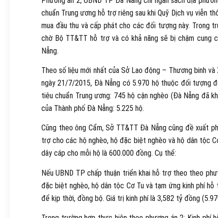
Phương án 2, UBND TP Đà Nẵng chi ngân sách địa phương
chuẩn Trung ương hỗ trợ riêng sau khi Quỹ Dịch vụ viễn t
mua đầu thu và cấp phát cho các đối tượng này. Trong tr
chờ Bộ TT&TT hỗ trợ và có khả năng sẽ bị chậm cung cấ
Nẵng.
Theo số liệu mới nhất của Sở Lao động – Thương binh v
ngày 21/7/2015, Đà Nẵng có 5.970 hộ thuộc đối tượng đủ
tiêu chuẩn Trung ương: 745 hộ cận nghèo (Đà Nẵng đã kh
của Thành phố Đà Nẵng: 5.225 hộ.
Cũng theo ông Cẩm, Sở TT&TT Đà Nẵng cũng đề xuất phươ
trợ cho các hộ nghèo, hộ đặc biệt nghèo và hộ dân tộc Cơ
dây cáp cho mỗi hộ là 600.000 đồng. Cụ thể:
Nếu UBND TP chấp thuận triển khai hỗ trợ theo theo phươ
đặc biệt nghèo, hộ dân tộc Cơ Tu và tạm ứng kinh phí hỗ
để kịp thời, đồng bộ. Giá trị kinh phí là 3,582 tỷ đồng (5.
Trong trường hợp thực hiện theo phương án 2: Kinh phí h