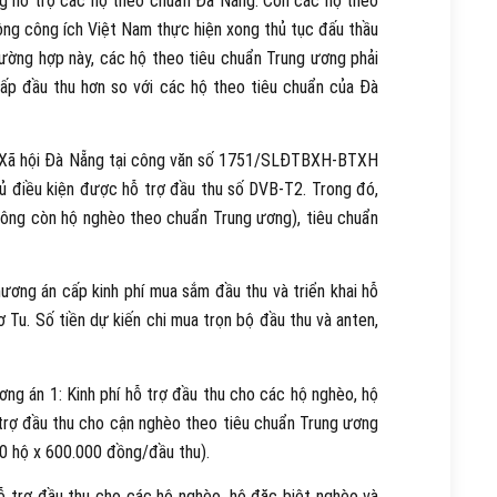
 hỗ trợ các hộ theo chuẩn Đà Nẵng. Còn các hộ theo
hông công ích Việt Nam thực hiện xong thủ tục đấu thầu
ường hợp này, các hộ theo tiêu chuẩn Trung ương phải
p đầu thu hơn so với các hộ theo tiêu chuẩn của Đà
à Xã hội Đà Nẵng tại công văn số 1751/SLĐTBXH-BTXH
 điều kiện được hỗ trợ đầu thu số DVB-T2. Trong đó,
ông còn hộ nghèo theo chuẩn Trung ương), tiêu chuẩn
ng án cấp kinh phí mua sắm đầu thu và triển khai hỗ
 Tu. Số tiền dự kiến chi mua trọn bộ đầu thu và anten,
ng án 1: Kinh phí hỗ trợ đầu thu cho các hộ nghèo, hộ
 trợ đầu thu cho cận nghèo theo tiêu chuẩn Trung ương
970 hộ x 600.000 đồng/đầu thu).
ỗ trợ đầu thu cho các hộ nghèo, hộ đặc biệt nghèo và