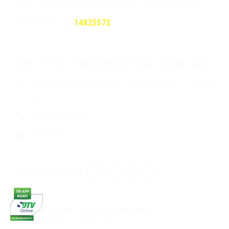
Người chịu trách nhiệm chính: Giám đốc Nguyễn Đức Hòa
Số người truy cập:
14825572
CÔNG TY TNHH TRUYỀN HÌNH KỸ THUẬT SỐ MIỀN NAM
306/26 Nguyễn Thị Minh Khai, Phường Bàn Cờ, TP. Hồ Chí
Minh
(84 28)-3628-7779
info@sdtv.vn
THEO DÕI CHÚNG TÔI
© Copyright by SDTV. Powered by Saokim Digital.
Terms & Conditions
Privacy Policy