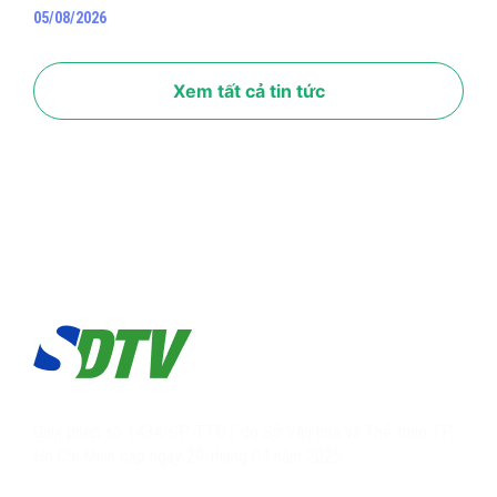
05/08/2026
Xem tất cả tin tức
Giấy phép số 1434/GP-TTĐT do Sở Văn hóa và Thể thao TP.
Hồ Chí Minh cấp ngày 29 tháng 04 năm 2025