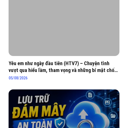
Yêu em như ngày đầu tiên (HTV7) – Chuyện tình
vượt qua hiểu lầm, tham vọng và những bí mật chốn
hào môn
05/08/2026