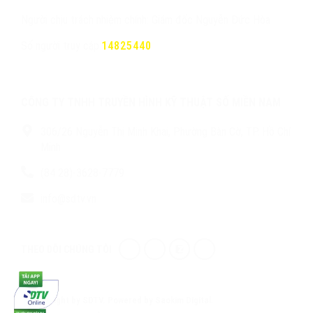
Người chịu trách nhiệm chính: Giám đốc Nguyễn Đức Hòa
Số người truy cập:
14825440
CÔNG TY TNHH TRUYỀN HÌNH KỸ THUẬT SỐ MIỀN NAM
306/26 Nguyễn Thị Minh Khai, Phường Bàn Cờ, TP. Hồ Chí
Minh
(84 28)-3628-7779
info@sdtv.vn
THEO DÕI CHÚNG TÔI
© Copyright by SDTV. Powered by Saokim Digital.