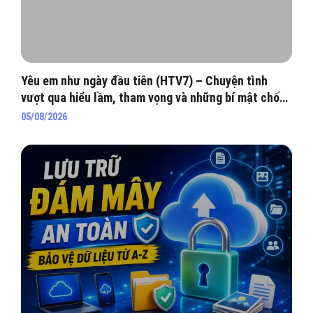
Yêu em như ngày đầu tiên (HTV7) – Chuyện tình
vượt qua hiểu lầm, tham vọng và những bí mật chốn
hào môn
05/08/2026