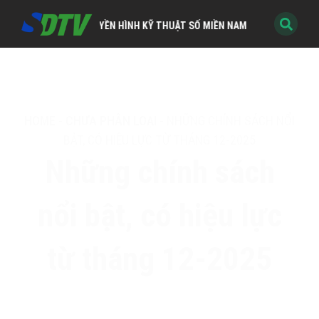
TRUYỀN HÌNH KỸ THUẬT SỐ MIỀN NAM
HOME
-
CHƯA PHÂN LOẠI
-
NHỮNG CHÍNH SÁCH NỔI
BẬT, CÓ HIỆU LỰC TỪ THÁNG 12-2025
Những chính sách
nổi bật, có hiệu lực
từ tháng 12-2025