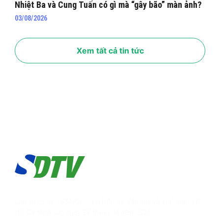
Nhiệt Ba và Cung Tuấn có gì mà “gây bão” màn ảnh?
03/08/2026
Xem tất cả tin tức
Giấy phép số 1434/GP-TTĐT do Sở Văn hóa và Thể thao TP.
Hồ Chí Minh cấp ngày 29 tháng 04 năm 2025