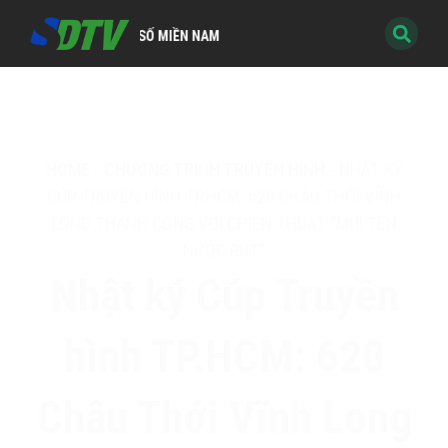
HÌNH KỸ THUẬT SỐ MIỀN NAM
HOME
-
CHƯƠNG TRÌNH TRUYỀN HÌNH
-
NHẬT KÝ
CÚP TRUYỀN HÌNH TP.HCM: 620 CHÂU THỚI VĨNH
LONG THÀNH CÔNG VỚI CHIẾN THUẬT “MŨI TÊN
NƯỚC RÚT”
Nhật ký Cúp Truyền
hình TP.HCM: 620
Châu Thới Vĩnh Long