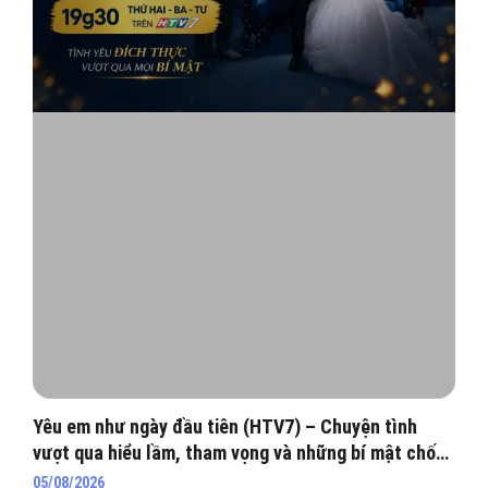
Yêu em như ngày đầu tiên (HTV7) – Chuyện tình
vượt qua hiểu lầm, tham vọng và những bí mật chốn
hào môn
05/08/2026