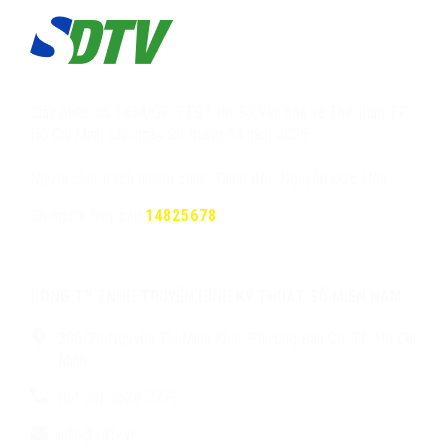
Giấy phép số 1434/GP-TTĐT do Sở Văn hóa và Thể thao TP.
Hồ Chí Minh cấp ngày 29 tháng 04 năm 2025
Người chịu trách nhiệm chính: Giám đốc Nguyễn Đức Hòa
Số người truy cập:
14825678
CÔNG TY TNHH TRUYỀN HÌNH KỸ THUẬT SỐ MIỀN NAM
306/26 Nguyễn Thị Minh Khai, Phường Bàn Cờ, TP. Hồ Chí
Minh
(84 28)-3628-7779
info@sdtv.vn