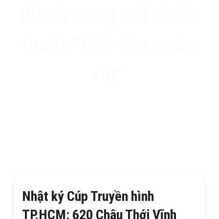
thành công với chiến
thuật “Mũi tên nước
rút”
Nhật ký Cúp Truyền hình
TP.HCM: 620 Châu Thới Vĩnh