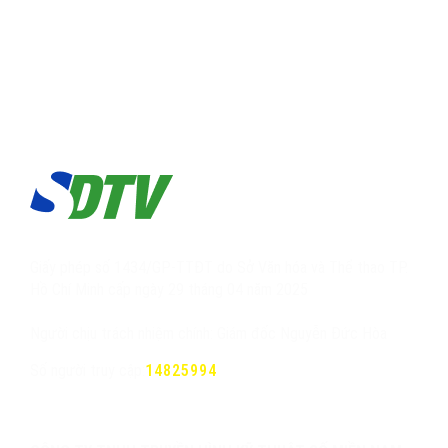
Giấy phép số 1434/GP-TTĐT do Sở Văn hóa và Thể thao TP.
Hồ Chí Minh cấp ngày 29 tháng 04 năm 2025
Người chịu trách nhiệm chính: Giám đốc Nguyễn Đức Hòa
Số người truy cập:
14825994