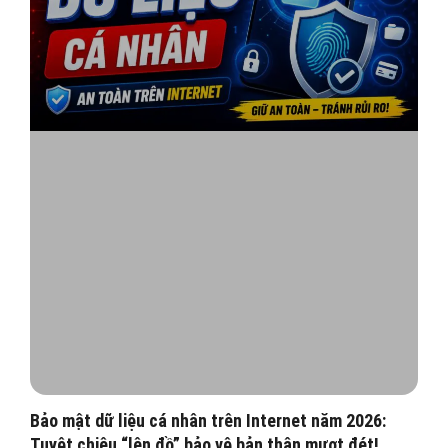
Bảo mật dữ liệu cá nhân trên Internet năm 2026:
Tuyệt chiêu “lên đồ” bảo vệ bản thân mượt đét!