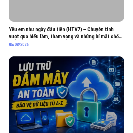
Yêu em như ngày đầu tiên (HTV7) – Chuyện tình
vượt qua hiểu lầm, tham vọng và những bí mật chốn
hào môn
05/08/2026