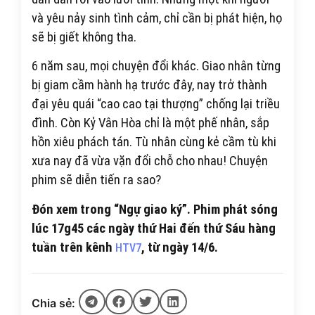
và yêu nảy sinh tình cảm, chỉ cần bị phát hiện, họ
sẽ bị giết không tha.
6 năm sau, mọi chuyện đổi khác. Giao nhân từng
bị giam cầm hành hạ trước đây, nay trở thành
đại yêu quái “cao cao tại thượng” chống lại triều
đình. Còn Kỷ Vân Hòa chỉ là một phế nhân, sắp
hồn xiêu phách tán. Tù nhân cùng kẻ cầm tù khi
xưa nay đã vừa vặn đổi chỗ cho nhau! Chuyện
phim sẽ diễn tiến ra sao?
Đón xem trong “Ngự giao ký”. Phim phát sóng
lúc 17g45 các ngày thứ Hai đến thứ Sáu hàng
tuần trên kênh
, từ ngày 14/6.
HTV7
Chia sẻ: