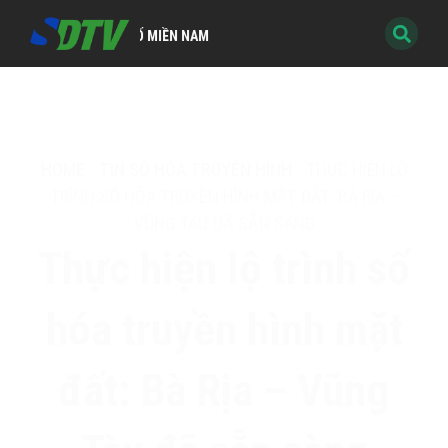
 KỸ THUẬT SỐ MIỀN NAM
HOME
-
TIN SỐ HÓA TRUYỀN HÌNH
-
THỰC HIỆN LỘ
TRÌNH SỐ HÓA TRUYỀN HÌNH MẶT ĐẤT: BÀ RỊA –
VŨNG TÀU ĐÃ SẴN SÀNG
Thực hiện lộ trình số
hóa truyền hình mặt
đất: Bà Rịa – Vũng