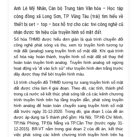
Anh Lê Mỹ Nhãn, Cán bộ Trung tâm Văn hóa – Học tập
cộng đồng xã Long Sơn, TP. Vũng Tàu (trái) tìm hiểu về
thiết bị set – top – box hỗ trợ cho các tivi công nghệ cũ
nhận được tín hiệu của truyền hình số mặt đất.
Số hóa THMĐ được hiểu đơn giản là quá trình chuyển đổi
công nghệ phát sóng và thu, xem từ truyền hình tương tự
mặt đất (analog) sang truyền hình số mặt đất. Khi quá trình
số hóa này hoàn thành, truyền hình số mặt đất sẽ thay thế
hoàn toàn truyền hình analog. Truyền hình analog sẽ ngừng
hoạt động và “đi vào lịch sử” như truyền hình đen trắng trước
đây được thay thế bởi truyền hình màu.
Lộ trình chuyển đổi THMĐ tương tự sang truyền hình số mặt
đất được chia làm 4 giai đoạn. Theo đó, các tỉnh, thành phố
trong cả nước sẽ kết thúc phát sóng tất cả các kênh chương
trình truyền hình trên hạ tầng truyền dẫn, phát sóng truyền
hình analog để hoàn toàn chuyển sang truyền hình số mặt
đất trước ngày 31-12-2020. Trong đó, giai đoạn 1 của đề án
được áp dụng tại 5 thành phố gồm: Hà Nội, TP.Hồ Chí Minh,
TP.Hải Phòng, TP.Đà Nẵng và TP.Cần Thơ (trước ngày 31-
12-2015). BR-VT nằm trong giai đoạn 2 của đề án, kết thúc
việc phát sóng các kênh chương trình truyền hình trên hạ