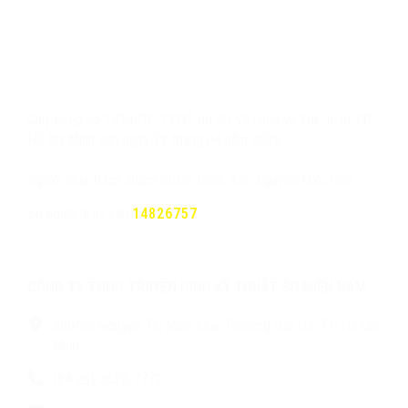
Giấy phép số 1434/GP-TTĐT do Sở Văn hóa và Thể thao TP.
Hồ Chí Minh cấp ngày 29 tháng 04 năm 2025
Người chịu trách nhiệm chính: Giám đốc Nguyễn Đức Hòa
Số người truy cập:
14826757
CÔNG TY TNHH TRUYỀN HÌNH KỸ THUẬT SỐ MIỀN NAM
306/26 Nguyễn Thị Minh Khai, Phường Bàn Cờ, TP. Hồ Chí
Minh
(84 28)-3628-7779