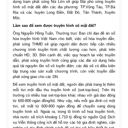
dựng trạm phát sóng Núi Lớn sẽ giúp Đài phủ sóng truyền
hình số mặt đất đến các địa phương: TP.Vũng Tàu, TP.Bà
Rịa và các huyện Long Điền, Đất Đỏ, Tân Thành, Xuyên
Mộc.
Làm sao để xem được truyền hình số mặt đất?
Ông Nguyễn Hồng Tuấn, Thường trực Ban chỉ đạo đề án số
hóa truyền hình Việt Nam cho biết, việc số hóa truyền dẫn,
phát sóng THMĐ sẽ giúp người dân được tiếp cận nhiều
chương trình truyền hình chất lượng cao hơn, phát trên
chuẩn HD, 3D. Bên cạnh đó, việc quy hoạch lại việc truyền
dẫn, phát sóng truyền hình cũng giúp các đài sử dụng hiệu
quả tài nguyên tần số vô tuyến điện; các đài sẽ có điều kiện
tập trung vào sản xuất chương trình, còn việc truyền dẫn
phát sóng giao cho các DN.
Để xem truyền hình số mặt đất, người dân phải trang bị thêm
mỗi tivi một đầu thu truyền hình số (set-top-box). Trên thị
trường có nhiều loại set-top-box khác nhau với giá dao động
từ 600-800 ngàn đồng/bộ. Như vậy, nếu mỗi gia đình có một
tivi, sẽ mất từ 600-800 ngàn đồng để chuyển sang dùng
truyền hình số. Ngoài ra, trong lộ trình số hoá truyền hình,
nhà nước sẽ trích khoảng 1.710 tỷ đồng từ nguồn Quỹ Dịch
vụ Viễn thông công ích để hỗ trợ các hộ gia đình nghèo, cận
nghèo và gia đình chính sách đã có tivi sở hữu thiết bị set-