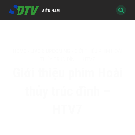
KỸ THUẬT SỐ MIỀN NAM
HOME
-
LIVE & UPCOMING
-
GIỚI THIỆU PHIM HOÀI
THỦY TRÚC ĐÌNH – HTV7
Giới thiệu phim Hoài
thủy trúc đình –
HTV7