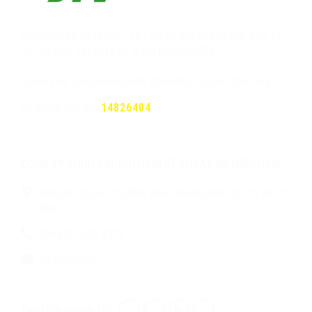
Giấy phép số 1434/GP-TTĐT do Sở Văn hóa và Thể thao TP.
Hồ Chí Minh cấp ngày 29 tháng 04 năm 2025
Người chịu trách nhiệm chính: Giám đốc Nguyễn Đức Hòa
Số người truy cập:
14826404
CÔNG TY TNHH TRUYỀN HÌNH KỸ THUẬT SỐ MIỀN NAM
306/26 Nguyễn Thị Minh Khai, Phường Bàn Cờ, TP. Hồ Chí
Minh
(84 28)-3628-7779
info@sdtv.vn
THEO DÕI CHÚNG TÔI