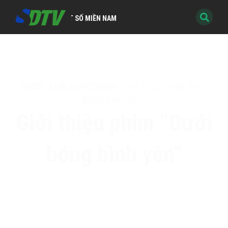
HÌNH KỸ THUẬT SỐ MIỀN NAM
HOME
-
LIVE & UPCOMING
-
GIỚI THIỆU PHIM “DƯỚI
BÓNG BÌNH YÊN”
Giới thiệu phim “Dưới
bóng bình yên”