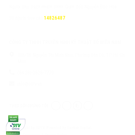
Người chịu trách nhiệm chính: Giám đốc Nguyễn Đức Hòa
Số người truy cập:
14826487
CÔNG TY TNHH TRUYỀN HÌNH KỸ THUẬT SỐ MIỀN NAM
306/26 Nguyễn Thị Minh Khai, Phường Bàn Cờ, TP. Hồ Chí
Minh
(84 28)-3628-7779
info@sdtv.vn
THEO DÕI CHÚNG TÔI
© Copyright by SDTV. Powered by Saokim Digital.
Terms & Conditions
Privacy Policy