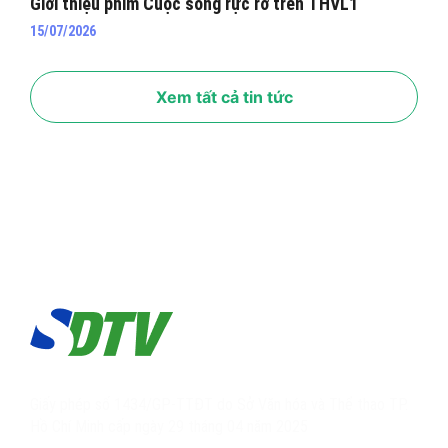
Giới thiệu phim Cuộc sống rực rỡ trên THVL1
15/07/2026
Xem tất cả tin tức
Giấy phép số 1434/GP-TTĐT do Sở Văn hóa và Thể thao TP.
Hồ Chí Minh cấp ngày 29 tháng 04 năm 2025