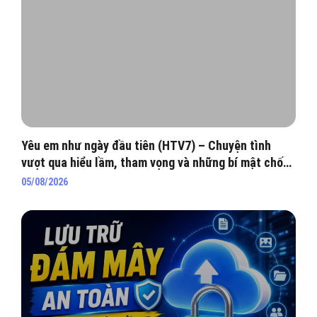
Yêu em như ngày đầu tiên (HTV7) – Chuyện tình
vượt qua hiểu lầm, tham vọng và những bí mật chốn
hào môn
05/08/2026