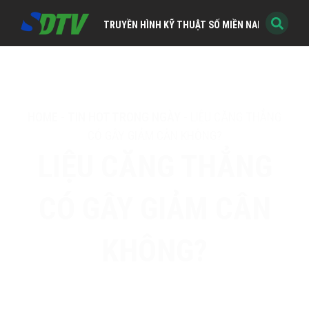
TRUYỀN HÌNH KỸ THUẬT SỐ MIỀN NAM
HOME
-
TIN HOT TRONG NGÀY
-
LIỆU CĂNG THẲNG
CÓ GÂY GIẢM CÂN KHÔNG?
LIỆU CĂNG THẲNG
CÓ GÂY GIẢM CÂN
KHÔNG?