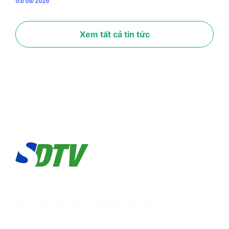
05/08/2026
Xem tất cả tin tức
Giấy phép số 1434/GP-TTĐT do Sở Văn hóa và Thể thao TP.
Hồ Chí Minh cấp ngày 29 tháng 04 năm 2025
Người chịu trách nhiệm chính: Giám đốc Nguyễn Đức Hòa