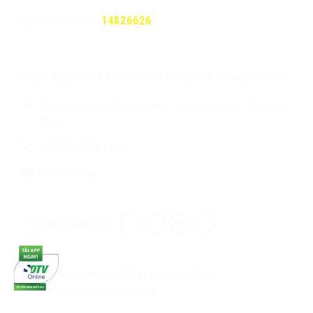
Số người truy cập:
14826626
CÔNG TY TNHH TRUYỀN HÌNH KỸ THUẬT SỐ MIỀN NAM
306/26 Nguyễn Thị Minh Khai, Phường Bàn Cờ, TP. Hồ Chí
Minh
(84 28)-3628-7779
info@sdtv.vn
THEO DÕI CHÚNG TÔI
© Copyright by SDTV. Powered by Saokim Digital.
Terms & Conditions
Privacy Policy