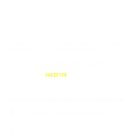
Giấy phép số 1434/GP-TTĐT do Sở Văn hóa và Thể thao TP.
Hồ Chí Minh cấp ngày 29 tháng 04 năm 2025
Người chịu trách nhiệm chính: Giám đốc Nguyễn Đức Hòa
Số người truy cập:
14825118
CÔNG TY TNHH TRUYỀN HÌNH KỸ THUẬT SỐ MIỀN NAM
306/26 Nguyễn Thị Minh Khai, Phường Bàn Cờ, TP. Hồ Chí
Minh
(84 28)-3628-7779