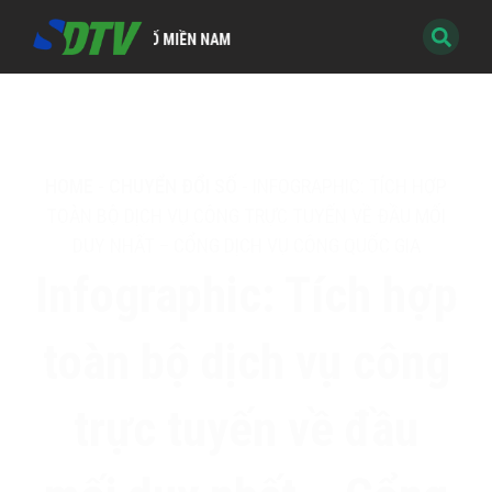
H KỸ THUẬT SỐ MIỀN NAM
HOME
-
CHUYỂN ĐỔI SỐ
-
INFOGRAPHIC: TÍCH HỢP
TOÀN BỘ DỊCH VỤ CÔNG TRỰC TUYẾN VỀ ĐẦU MỐI
DUY NHẤT – CỔNG DỊCH VỤ CÔNG QUỐC GIA
Infographic: Tích hợp
toàn bộ dịch vụ công
trực tuyến về đầu