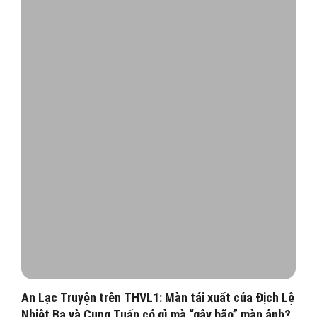
An Lạc Truyện trên THVL1: Màn tái xuất của Địch Lệ
Nhiệt Ba và Cung Tuấn có gì mà “gây bão” màn ảnh?