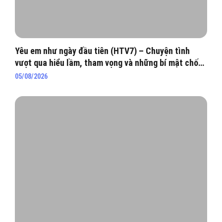
Yêu em như ngày đầu tiên (HTV7) – Chuyện tình
vượt qua hiểu lầm, tham vọng và những bí mật chốn
hào môn
05/08/2026