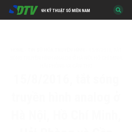
TRUYỀN HÌNH KỸ THUẬT SỐ MIỀN NAM
HOME
-
TIN SỐ HÓA TRUYỀN HÌNH
-
15/8/2016, TẮT
SÓNG TRUYỀN HÌNH ANALOG Ở HÀ NỘI, HỒ CHÍ MINH,
HẢI PHÒNG VÀ CẦN THƠ
15/8/2016, tắt sóng
truyền hình analog ở
Hà Nội, Hồ Chí Minh,