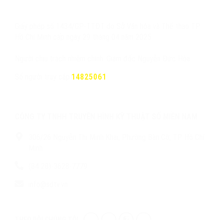
Giấy phép số 1434/GP-TTĐT do Sở Văn hóa và Thể thao TP.
Hồ Chí Minh cấp ngày 29 tháng 04 năm 2025
Người chịu trách nhiệm chính: Giám đốc Nguyễn Đức Hòa
Số người truy cập:
14825061
CÔNG TY TNHH TRUYỀN HÌNH KỸ THUẬT SỐ MIỀN NAM
306/26 Nguyễn Thị Minh Khai, Phường Bàn Cờ, TP. Hồ Chí
Minh
(84 28)-3628-7779
info@sdtv.vn
THEO DÕI CHÚNG TÔI