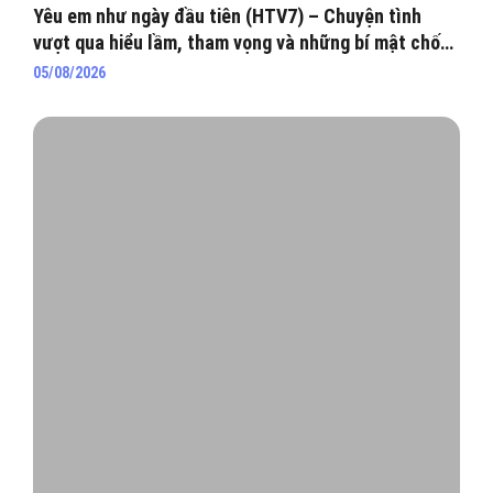
Yêu em như ngày đầu tiên (HTV7) – Chuyện tình
vượt qua hiểu lầm, tham vọng và những bí mật chốn
hào môn
05/08/2026