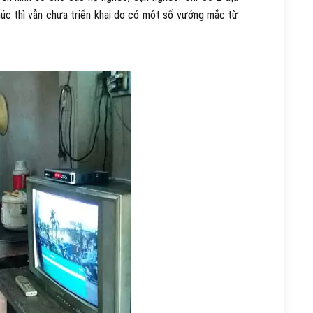
húc thì vẫn chưa triển khai do có một số vướng mắc từ