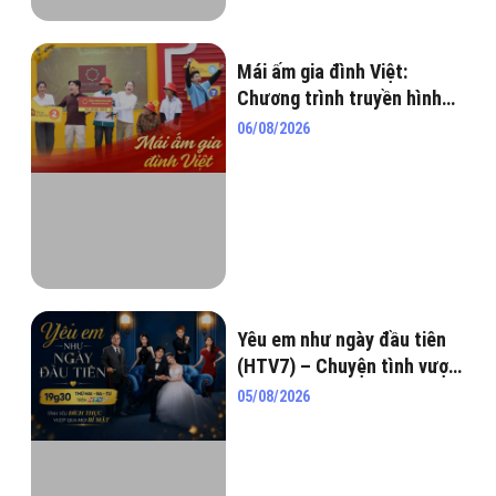
Mái ấm gia đình Việt:
Chương trình truyền hình
nhân văn lan tỏa yêu
06/08/2026
thương
Yêu em như ngày đầu tiên
(HTV7) – Chuyện tình vượt
qua hiểu lầm, tham vọng và
05/08/2026
những bí mật chốn hào môn