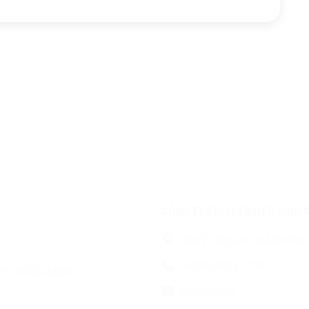
CÔNG TY TNHH TRUYỀN HÌNH 
306/26 Nguyễn Thị Minh Khai,
(84 28)-3628-7779
P. Hồ Chí Minh
info@sdtv.vn