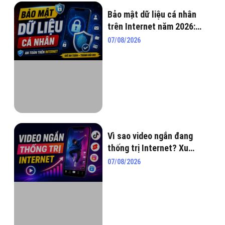
Bảo mật dữ liệu cá nhân
trên Internet năm 2026:
Tuyệt chiêu “lên đồ” bảo vệ
07/08/2026
bản thân mượt đét!
Vì sao video ngắn đang
thống trị Internet? Xu
hướng không thể bỏ qua
07/08/2026
năm 2026