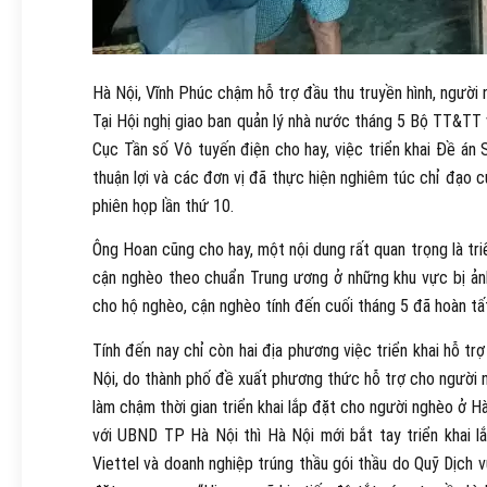
Hà Nội, Vĩnh Phúc chậm hỗ trợ đầu thu truyền hình, người 
Tại Hội nghị giao ban quản lý nhà nước tháng 5 Bộ TT&T
Cục Tần số Vô tuyến điện cho hay, việc triển khai Đề án 
thuận lợi và các đơn vị đã thực hiện nghiêm túc chỉ đạo 
phiên họp lần thứ 10.
Ông Hoan cũng cho hay, một nội dung rất quan trọng là tri
cận nghèo theo chuẩn Trung ương ở những khu vực bị ảnh
cho hộ nghèo, cận nghèo tính đến cuối tháng 5 đã hoàn tấ
Tính đến nay chỉ còn hai địa phương việc triển khai hỗ tr
Nội, do thành phố đề xuất phương thức hỗ trợ cho người n
làm chậm thời gian triển khai lắp đặt cho người nghèo ở H
với UBND TP Hà Nội thì Hà Nội mới bắt tay triển khai l
Viettel và doanh nghiệp trúng thầu gói thầu do Quỹ Dịch v