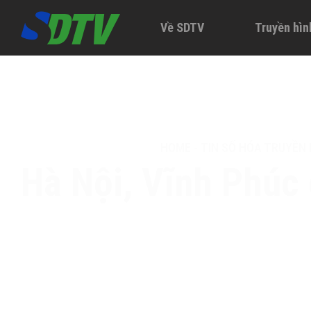
Về SDTV
Truyền hìn
HOME
-
TIN SỐ HÓA TRUYỀN 
Hà Nội, Vĩnh Phúc 