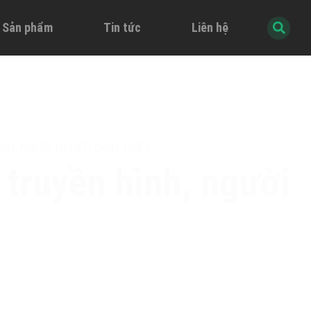
à Sản phẩm
Tin tức
Liên hệ
NH, NGƯỜI NGHÈO CHỊU THIỆT
 truyền hình, người