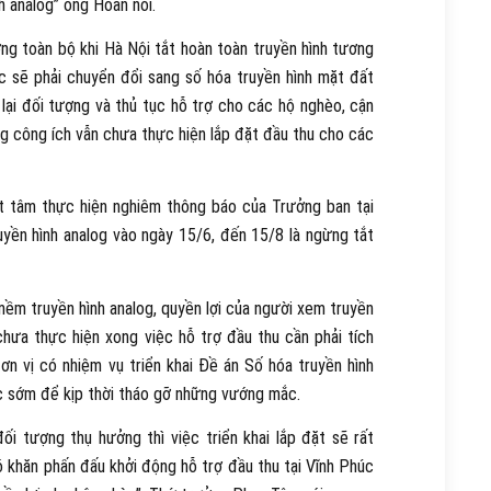
h analog” ông Hoan nói.
ởng toàn bộ khi Hà Nội tắt hoàn toàn truyền hình tương
c sẽ phải chuyển đổi sang số hóa truyền hình mặt đất
lại đối tượng và thủ tục hỗ trợ cho các hộ nghèo, cận
g công ích vẫn chưa thực hiện lắp đặt đầu thu cho các
t tâm thực hiện nghiêm thông báo của Trưởng ban tại
yền hình analog vào ngày 15/6, đến 15/8 là ngừng tắt
m truyền hình analog, quyền lợi của người xem truyền
hưa thực hiện xong việc hỗ trợ đầu thu cần phải tích
n vị có nhiệm vụ triển khai Đề án Số hóa truyền hình
c sớm để kịp thời tháo gỡ những vướng mắc.
i tượng thụ hưởng thì việc triển khai lắp đặt sẽ rất
 khăn phấn đấu khởi động hỗ trợ đầu thu tại Vĩnh Phúc