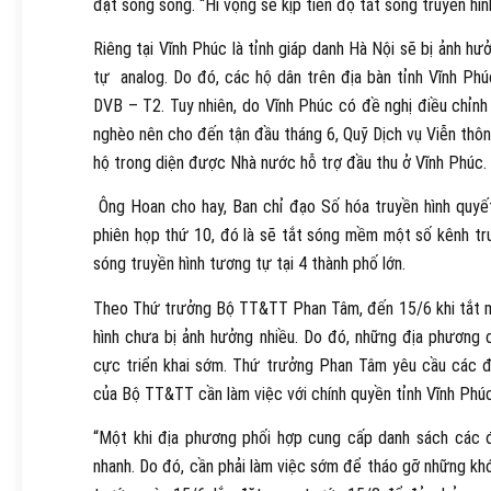
đặt song song. “Hi vọng sẽ kịp tiến độ tắt sóng truyền hìn
Riêng tại Vĩnh Phúc là tỉnh giáp danh Hà Nội sẽ bị ảnh hư
tự analog. Do đó, các hộ dân trên địa bàn tỉnh Vĩnh Phú
DVB – T2. Tuy nhiên, do Vĩnh Phúc có đề nghị điều chỉnh 
nghèo nên cho đến tận đầu tháng 6, Quỹ Dịch vụ Viễn thôn
hộ trong diện được Nhà nước hỗ trợ đầu thu ở Vĩnh Phúc.
Ông Hoan cho hay, Ban chỉ đạo Số hóa truyền hình quyế
phiên họp thứ 10, đó là sẽ tắt sóng mềm một số kênh tru
sóng truyền hình tương tự tại 4 thành phố lớn.
Theo Thứ trưởng Bộ TT&TT Phan Tâm, đến 15/6 khi tắt mề
hình chưa bị ảnh hưởng nhiều. Do đó, những địa phương c
cực triển khai sớm. Thứ trưởng Phan Tâm yêu cầu các đơ
của Bộ TT&TT cần làm việc với chính quyền tỉnh Vĩnh Phú
“Một khi địa phương phối hợp cung cấp danh sách các đố
nhanh. Do đó, cần phải làm việc sớm để tháo gỡ những khó