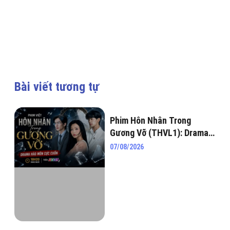
Bài viết tương tự
Phim Hôn Nhân Trong
Gương Vỡ (THVL1): Drama
hào môn cực cuốn khiến
07/08/2026
netizen “đứng ngồi không
yên”