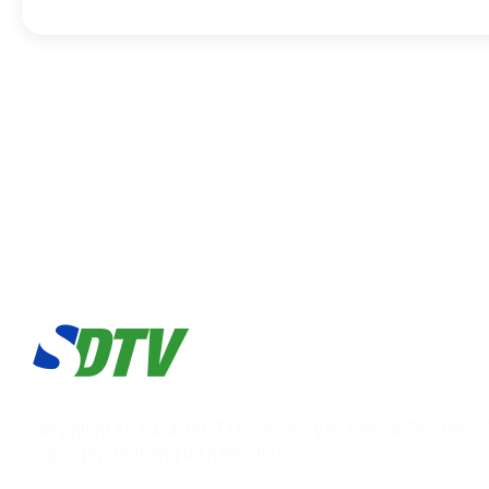
Giấy phép số 1434/GP-TTĐT do Sở Văn hóa và Thể thao T
cấp ngày 29 tháng 04 năm 2025