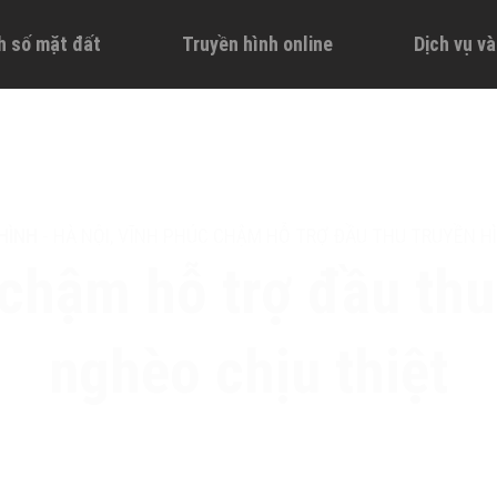
h số mặt đất
Truyền hình online
Dịch vụ v
HÌNH
-
HÀ NỘI, VĨNH PHÚC CHẬM HỖ TRỢ ĐẦU THU TRUYỀN HÌ
chậm hỗ trợ đầu thu
nghèo chịu thiệt