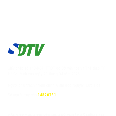
Giấy phép số 1434/GP-TTĐT do Sở Văn hóa và Thể thao TP.
Hồ Chí Minh cấp ngày 29 tháng 04 năm 2025
Người chịu trách nhiệm chính: Giám đốc Nguyễn Đức Hòa
Số người truy cập:
14826731
CÔNG TY TNHH TRUYỀN HÌNH KỸ THUẬT SỐ MIỀN NAM