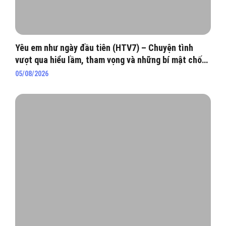
Yêu em như ngày đầu tiên (HTV7) – Chuyện tình
vượt qua hiểu lầm, tham vọng và những bí mật chốn
hào môn
05/08/2026