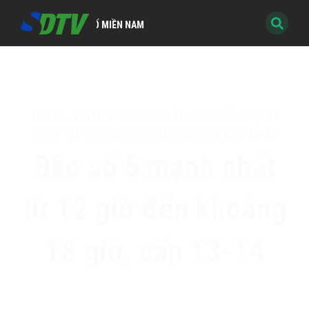
KỸ THUẬT SỐ MIỀN NAM
HOME
-
TIN HOT TRONG NGÀY
-
BÃO SỐ 5 MẠNH
NHẤT TỪ 12 GIỜ ĐẾN KHOẢNG 18 GIỜ, CẤP 13-14
Bão số 5 mạnh nhất
từ 12 giờ đến khoảng
18 giờ, cấp 13-14