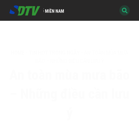
HÌNH KỸ THUẬT SỐ MIỀN NAM
HOME
-
TIN HOT TRONG NGÀY
-
AN TOÀN MÙA MƯA
BÃO – NHỮNG ĐIỀU CẦN LƯU Ý
An toàn mùa mưa bão
– Những điều cần lưu
ý