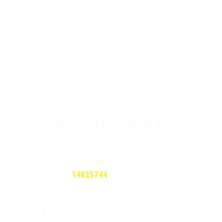
Giấy phép số 1434/GP-TTĐT do Sở Văn hóa và Thể thao TP.
Hồ Chí Minh cấp ngày 29 tháng 04 năm 2025
Người chịu trách nhiệm chính: Giám đốc Nguyễn Đức Hòa
Số người truy cập:
14825744
CÔNG TY TNHH TRUYỀN HÌNH KỸ THUẬT SỐ MIỀN NAM