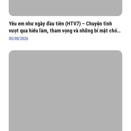
Yêu em như ngày đầu tiên (HTV7) – Chuyện tình
vượt qua hiểu lầm, tham vọng và những bí mật chốn
hào môn
05/08/2026