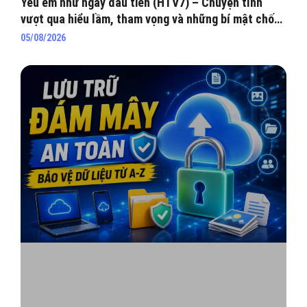
Yêu em như ngày đầu tiên (HTV7) – Chuyện tình
vượt qua hiểu lầm, tham vọng và những bí mật chốn
hào môn
05/08/2026