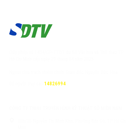
Giấy phép số 1434/GP-TTĐT do Sở Văn hóa và Thể thao TP.
Hồ Chí Minh cấp ngày 29 tháng 04 năm 2025
Người chịu trách nhiệm chính: Giám đốc Nguyễn Đức Hòa
Số người truy cập:
14826994
CÔNG TY TNHH TRUYỀN HÌNH KỸ THUẬT SỐ MIỀN NAM
306/26 Nguyễn Thị Minh Khai, Phường Bàn Cờ, TP. Hồ Chí
Minh