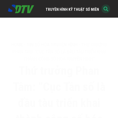
TRUYỀN HÌNH KỸ THUẬT SỐ MIỀN NAM
HOME
-
TIN SỐ HÓA TRUYỀN HÌNH
-
THỨ TRƯỞNG
PHAN TÂM: “CỤC TẦN SỐ LÀ ĐẦU TÀU TRIỂN KHAI
THÀNH CÔNG SỐ HÓA TRUYỀN HÌNH”
Thứ trưởng Phan
Tâm: “Cục Tần số là
đầu tàu triển khai